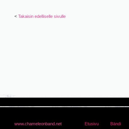
<
Takaisin edelliselle sivulle
www.chameleonband.net
Etusivu
Bändi