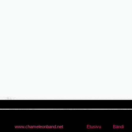
www.chameleonband.net
Etusivu
Bändi