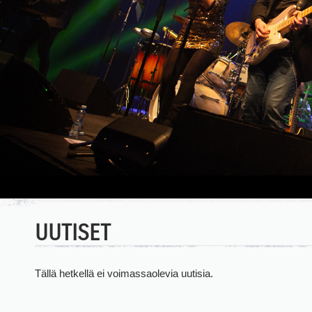
UUTISET
Tällä hetkellä ei voimassaolevia uutisia.