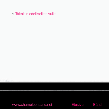
<
Takaisin edelliselle sivulle
www.chameleonband.net
Etusivu
Bändi