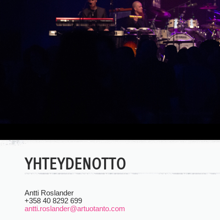
YHTEYDENOTTO
Antti Roslander
+358 40 8292 699
antti.roslander@artuotanto.com