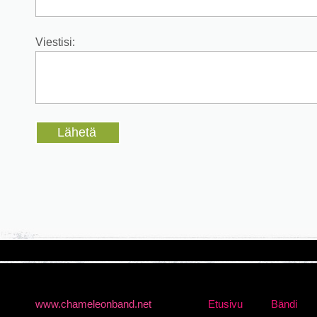
www.chameleonband.net
Etusivu
Bändi