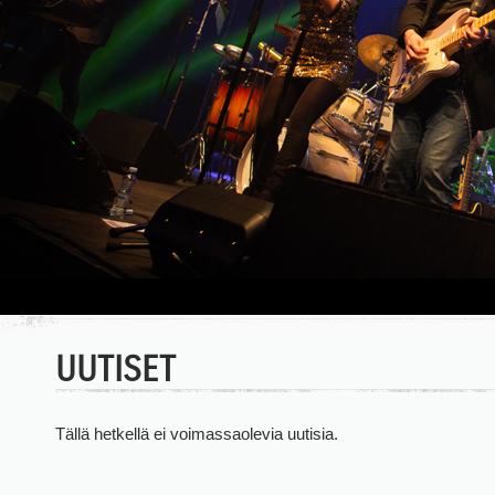
UUTISET
Tällä hetkellä ei voimassaolevia uutisia.