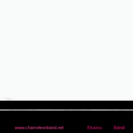
www.chameleonband.net
Etusivu
Bändi