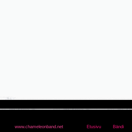
www.chameleonband.net
Etusivu
Bändi