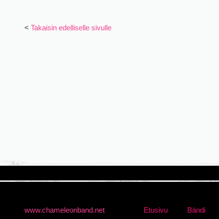
<
Takaisin edelliselle sivulle
www.chameleonband.net
Etusivu
Bändi