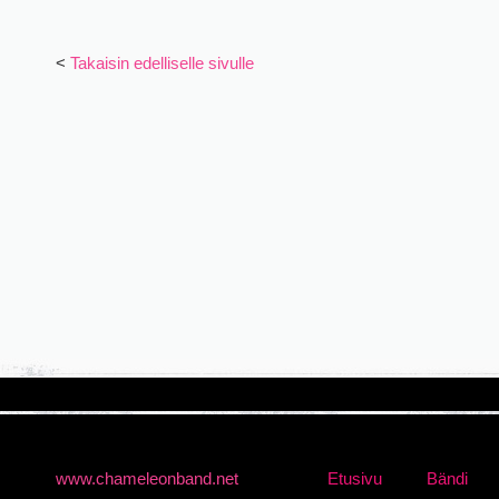
<
Takaisin edelliselle sivulle
www.chameleonband.net
Etusivu
Bändi