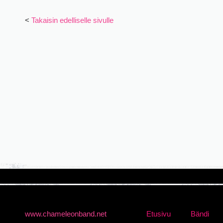
<
Takaisin edelliselle sivulle
www.chameleonband.net
Etusivu
Bändi