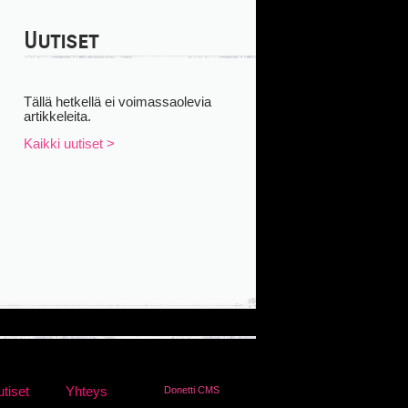
Uutiset
Tällä hetkellä ei voimassaolevia
artikkeleita.
Kaikki uutiset >
tiset
Yhteys
Donetti CMS