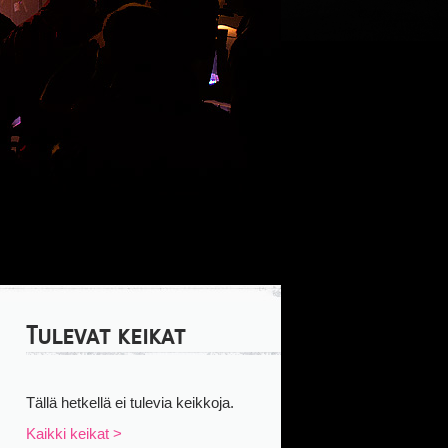
Tulevat keikat
Tällä hetkellä ei tulevia keikkoja.
Kaikki keikat >