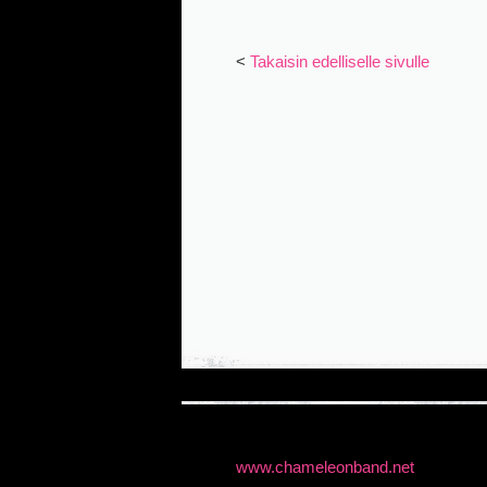
<
Takaisin edelliselle sivulle
www.chameleonband.net