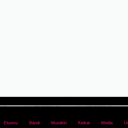
Etusivu
Bändi
Musiikki
Keikat
Media
Uu