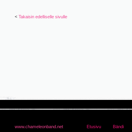
<
Takaisin edelliselle sivulle
www.chameleonband.net
Etusivu
Bändi